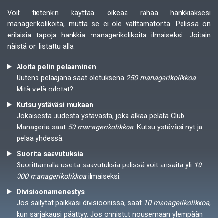
Voit tietenkin käyttää oikeaa rahaa hankkiaksesi
managerikolikoita, mutta se ei ole välttämätöntä. Pelissä on
erilaisia tapoja hankkia managerikolikoita ilmaiseksi. Joitain
näistä on listattu alla.
Aloita pelin pelaaminen
Uutena pelaajana saat oletuksena
250 managerikolikkoa
.
Mitä vielä odotat?
Kutsu ystäväsi mukaan
Jokaisesta uudesta ystävästä, joka alkaa pelata Club
Manageria saat
50 managerikolikkoa
. Kutsu ystäväsi nyt ja
pelaa yhdessä.
Suorita saavutuksia
Suorittamalla useita saavutuksia pelissä voit ansaita yli
10
000 managerikolikkoa
ilmaiseksi.
Divisioonamenestys
Jos säilytät paikkasi divisioonissa, saat
10 managerikolikkoa
,
kun sarjakausi päättyy. Jos onnistut nousemaan ylempään