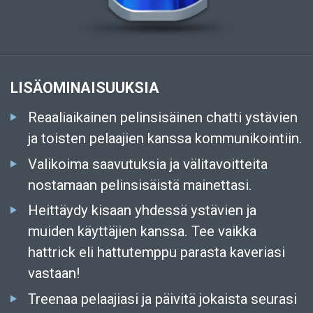
LISÄOMINAISUUKSIA
Reaaliaikainen pelinsisäinen chatti ystävien
ja toisten pelaajien kanssa kommunikointiin.
Valikoima saavutuksia ja välitavoitteita
nostamaan pelinsisäistä mainettasi.
Heittäydy kisaan yhdessä ystävien ja
muiden käyttäjien kanssa. Tee vaikka
hattrick eli hattutemppu parasta kaveriasi
vastaan!
Treenaa pelaajiasi ja päivitä jokaista seurasi