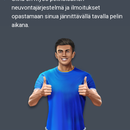
neuvontajärjestelmä ja ilmoitukset
opastamaan sinua jännittävällä tavalla pelin
aikana.