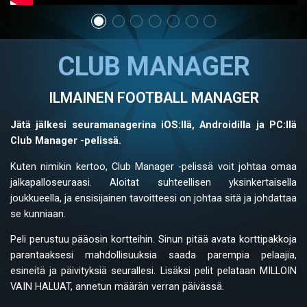
CLUB MANAGER
ILMAINEN FOOTBALL MANAGER
Jätä jälkesi seuramanagerina iOS:llä, Androidilla ja PC:llä
Club Manager -pelissä.
Kuten nimikin kertoo, Club Manager -pelissä voit johtaa omaa
jalkapalloseuraasi. Aloitat suhteellisen yksinkertaisella
joukkueella, ja ensisijainen tavoitteesi on johtaa sitä ja johdattaa
se kunniaan.
Peli perustuu pääosin kortteihin. Sinun pitää avata korttipakkoja
parantaaksesi mahdollisuuksia saada parempia pelaajia,
esineitä ja päivityksiä seurallesi. Lisäksi pelit pelataan MILLOIN
VAIN HALUAT, annetun määrän verran päivässä.