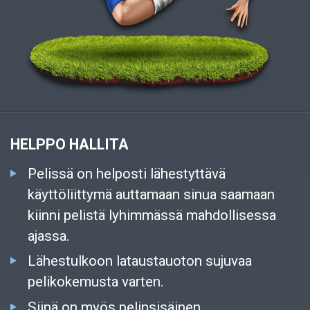
HELPPO HALLITA
Pelissä on helposti lähestyttävä
käyttöliittymä auttamaan sinua saamaan
kiinni pelistä lyhimmässä mahdollisessa
ajassa.
Lähestulkoon lataustauoton sujuvaa
pelikokemusta varten.
Siinä on myös pelinsisäinen