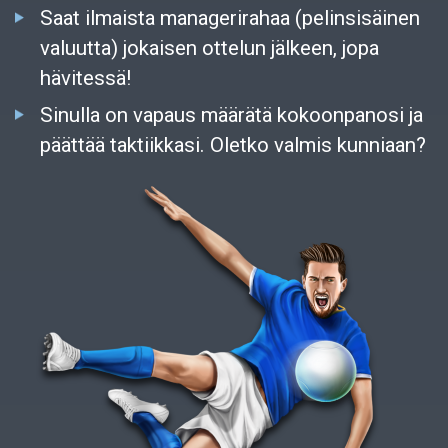
Saat ilmaista managerirahaa (pelinsisäinen
valuutta) jokaisen ottelun jälkeen, jopa
hävitessä!
Sinulla on vapaus määrätä kokoonpanosi ja
päättää taktiikkasi. Oletko valmis kunniaan?