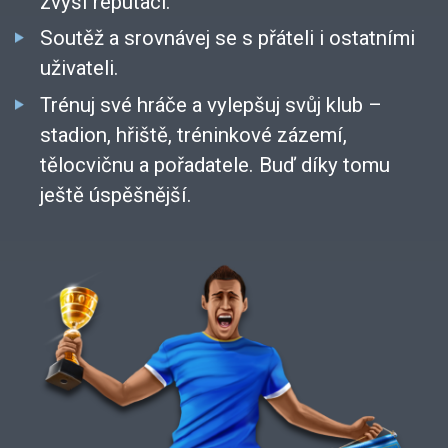
zvýší reputaci.
Soutěž a srovnávej se s přáteli i ostatními
uživateli.
Trénuj své hráče a vylepšuj svůj klub –
stadion, hřiště, tréninkové zázemí,
tělocvičnu a pořadatele. Buď díky tomu
ještě úspěšnější.