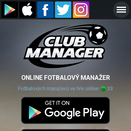
ONLINE FOTBALOVÝ MANAŽER
Fotbalových manažerů ve hře online:
33