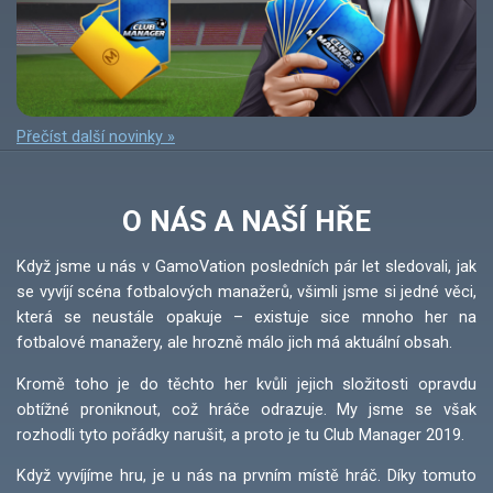
Přečíst další novinky »
O NÁS A NAŠÍ HŘE
Když jsme u nás v GamoVation posledních pár let sledovali, jak
se vyvíjí scéna fotbalových manažerů, všimli jsme si jedné věci,
která se neustále opakuje – existuje sice mnoho her na
fotbalové manažery, ale hrozně málo jich má aktuální obsah.
Kromě toho je do těchto her kvůli jejich složitosti opravdu
obtížné proniknout, což hráče odrazuje. My jsme se však
rozhodli tyto pořádky narušit, a proto je tu Club Manager 2019.
Když vyvíjíme hru, je u nás na prvním místě hráč. Díky tomuto