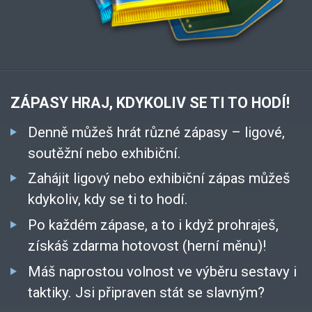
ZÁPASY HRAJ, KDYKOLIV SE TI TO HODÍ!
Denně můžeš hrát různé zápasy – ligové,
soutěžní nebo exhibiční.
Zahájit ligový nebo exhibiční zápas můžeš
kdykoliv, kdy se ti to hodí.
Po každém zápase, a to i když prohraješ,
získáš zdarma hotovost (herní měnu)!
Máš naprostou volnost ve výběru sestavy i
taktiky. Jsi připraven stát se slavným?