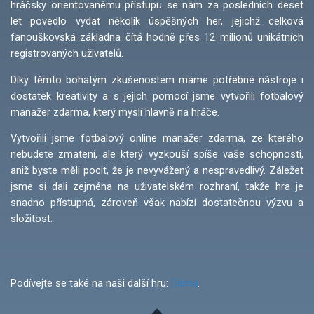
hráčsky orientovanému přístupu se nám za posledních deset
let povedlo vydat několik úspěšných her, jejichž celková
fanouškovská základna čítá hodně přes 12 milionů unikátních
registrovaných uživatelů.
Díky těmto bohatým zkušenostem máme potřebné nástroje i
dostatek kreativity a s jejich pomocí jsme vytvořili fotbalový
manažer zdarma, který myslí hlavně na hráče.
Vytvořili jsme fotbalový online manažer zdarma, ze kterého
nebudete zmatení, ale který vyzkouší spíše vaše schopnosti,
aniž byste měli pocit, že je nevyvážený a nespravedlivý. Záležet
jsme si dali zejména na uživatelském rozhraní, takže hra je
snadno přístupná, zároveň však nabízí dostatečnou výzvu a
složitost.
Podívejte se také na naši další hru:
Dáma
.