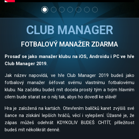
CLUB MANAGER
FOTBALOVÝ MANAŽER ZDARMA
Prosaď se jako manažer klubu na iOS, Androidu i PC ve hře
Club Manager 2019.
Jak název napovídá, ve hře Club Manager 2019 budeš jako
fotbalový manažer šéfovat svému vlastnímu fotbalovému
klubu. Na začátku budeš mít docela prostý tým a tvým hlavním
cílem bude starat se o něj tak, abys ho dovedl ke slávě!
Hra je založená na kartách. Otevřením balíčků karet zvýšíš své
šance na získání lepších hráčů, věcí i vylepšení. Úžasné je, že
zápas můžeš odehrát KDYKOLIV BUDEŠ CHTÍT, příležitost
budeš mít několikrát denně.