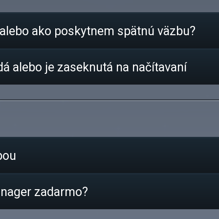
 alebo ako poskytnem spätnú väzbu?
á alebo je zaseknutá na načítavaní
bou
anager zadarmo?