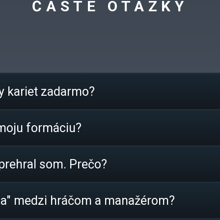
ČASTÉ OTÁZKY
y kariet zadarmo?
oju formáciu?
 prehral som. Prečo?
oda" medzi hráčom a manažérom?