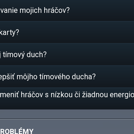
vanie mojich hráčov?
karty?
j tímový duch?
epšiť môjho tímového ducha?
eniť hráčov s nízkou či žiadnou energio
PROBLÉMY