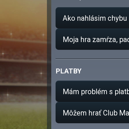
Ako nahlásim chybu
Moja hra zamŕza, pad
PLATBY
Mám problém s plat
Môžem hrať Club M