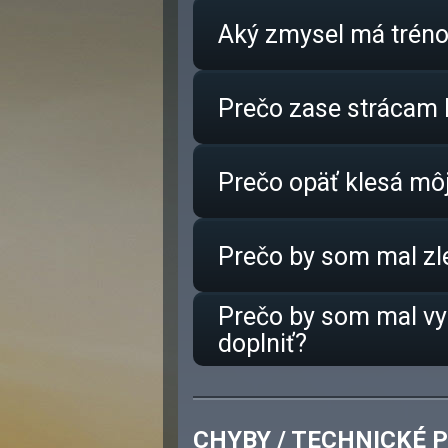
Aký zmysel má tréno
Prečo zase strácam 
Prečo opäť klesá mô
Prečo by som mal zl
Prečo by som mal vym
doplniť?
CHYBY / TECHNICKÉ 