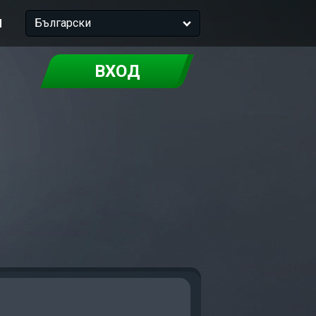
и
Български
ВХОД