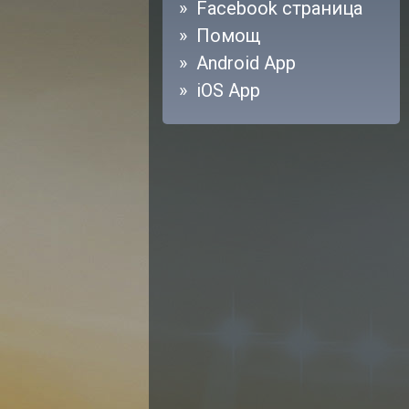
Facebook страница
Помощ
Android App
iOS App