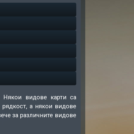
. Някои видове карти са
 рядкост, а някои видове
вече за различните видове