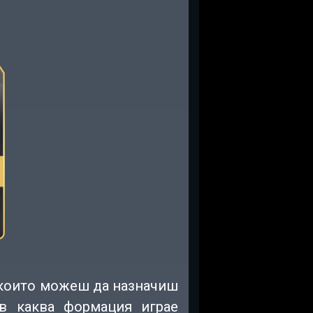
 които можеш да назначиш
в каква формация играе