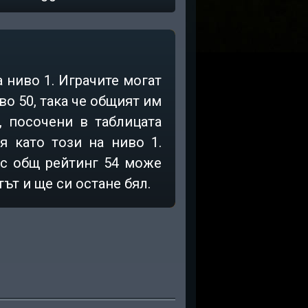
 ниво 1. Играчите могат
во 50, така че общият им
 посочени в таблицата
я като този на ниво 1.
ч с общ рейтинг 54 може
ът и ще си остане бял.