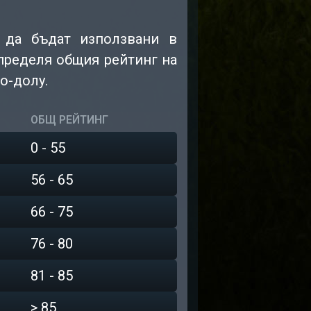
 да бъдат използвани в
определя общия рейтинг на
о-долу.
ОБЩ РЕЙТИНГ
0 - 55
56 - 65
66 - 75
76 - 80
81 - 85
> 85