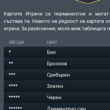
Картите Играчи са перманентни и могат
състава ти. Нивото на рядкост на картата 
играча. За разяснение, моля виж таблицата п
ЗВЕЗДИ
ЦВЯТ
*
Бял
**
Бронзов
***
Сребърен
****
Златен
*****
Черен
******
Диамантено син